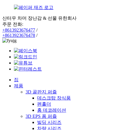
산터우 차머 장난감 & 선물 유한회사
주문 전화:
+8613923676477
/
+8613923676478
/
집
제품
3D 골판지 퍼즐
데스크탑 장식품
펜홀더
홈 데코레이션
3D EPS 폼 퍼즐
빌딩 시리즈
차량 시리즈