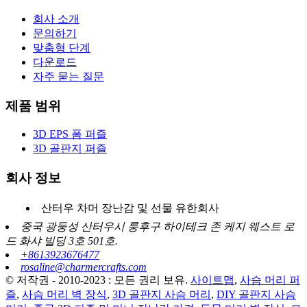
회사 소개
문의하기
맞춤형 단계
다운로드
자주 묻는 질문
제품 범위
3D EPS 폼 퍼즐
3D 골판지 퍼즐
회사 정보
산터우 차머 장난감 및 선물 유한회사
중국 광둥성 산터우시 룽후구 하이테크 존 케지 웨스트 로
드 화샤 빌딩 3호 501호.
+8613923676477
rosaline@charmercrafts.com
© 저작권 - 2010-2023 : 모든 권리 보유.
사이트맵
,
사슴 머리 퍼
즐
,
사슴 머리 벽 장식
,
3D 골판지 사슴 머리
,
DIY 골판지 사슴