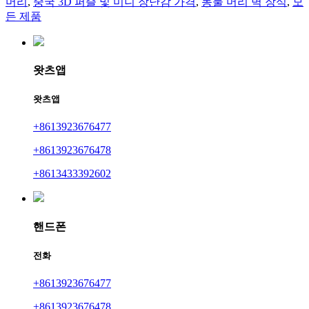
머리
,
중국 3D 퍼즐 및 미니 장난감 가격
,
동물 머리 벽 장식
,
모
든 제품
왓츠앱
왓츠앱
+8613923676477
+8613923676478
+8613433392602
핸드폰
전화
+8613923676477
+8613923676478