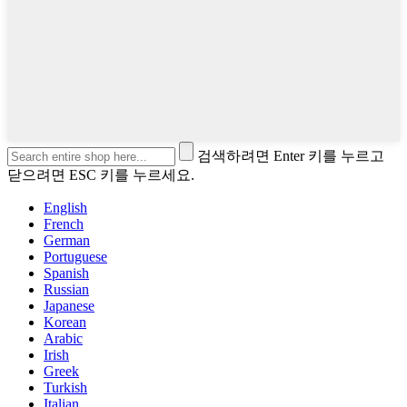
검색하려면 Enter 키를 누르고
닫으려면 ESC 키를 누르세요.
English
French
German
Portuguese
Spanish
Russian
Japanese
Korean
Arabic
Irish
Greek
Turkish
Italian