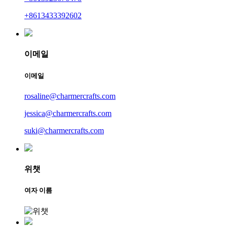
+8613433392602
이메일
이메일
rosaline@charmercrafts.com
jessica@charmercrafts.com
suki@charmercrafts.com
위챗
여자 이름