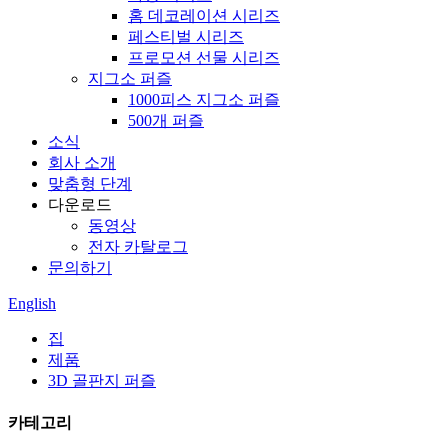
홈 데코레이션 시리즈
페스티벌 시리즈
프로모션 선물 시리즈
지그소 퍼즐
1000피스 지그소 퍼즐
500개 퍼즐
소식
회사 소개
맞춤형 단계
다운로드
동영상
전자 카탈로그
문의하기
English
집
제품
3D 골판지 퍼즐
카테고리