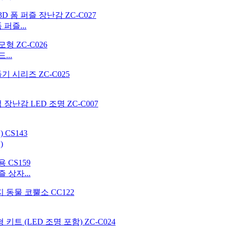
퍼즐...
...
)
 상자...