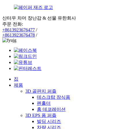
산터우 차머 장난감 & 선물 유한회사
주문 전화:
+8613923676477
/
+8613923676478
/
집
제품
3D 골판지 퍼즐
데스크탑 장식품
펜홀더
홈 데코레이션
3D EPS 폼 퍼즐
빌딩 시리즈
차량 시리즈