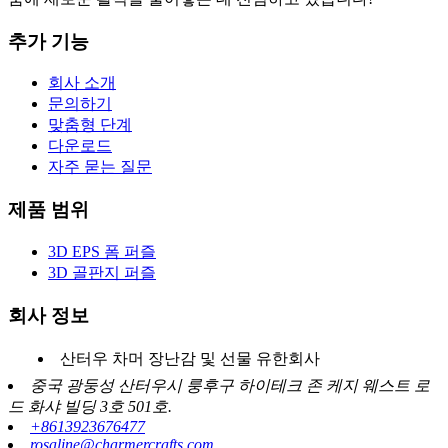
추가 기능
회사 소개
문의하기
맞춤형 단계
다운로드
자주 묻는 질문
제품 범위
3D EPS 폼 퍼즐
3D 골판지 퍼즐
회사 정보
산터우 차머 장난감 및 선물 유한회사
중국 광둥성 산터우시 룽후구 하이테크 존 케지 웨스트 로
드 화샤 빌딩 3호 501호.
+8613923676477
rosaline@charmercrafts.com