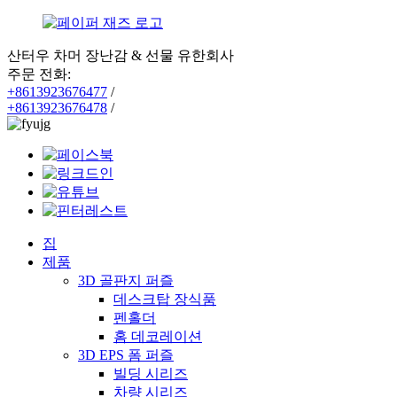
산터우 차머 장난감 & 선물 유한회사
주문 전화:
+8613923676477
/
+8613923676478
/
집
제품
3D 골판지 퍼즐
데스크탑 장식품
펜홀더
홈 데코레이션
3D EPS 폼 퍼즐
빌딩 시리즈
차량 시리즈