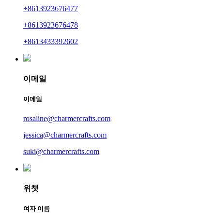
+8613923676477
+8613923676478
+8613433392602
이메일
이메일
rosaline@charmercrafts.com
jessica@charmercrafts.com
suki@charmercrafts.com
위챗
여자 이름