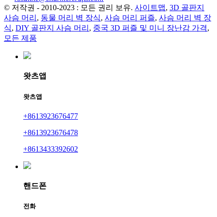
© 저작권 - 2010-2023 : 모든 권리 보유.
사이트맵
,
3D 골판지
사슴 머리
,
동물 머리 벽 장식
,
사슴 머리 퍼즐
,
사슴 머리 벽 장
식
,
DIY 골판지 사슴 머리
,
중국 3D 퍼즐 및 미니 장난감 가격
,
모든 제품
왓츠앱
왓츠앱
+8613923676477
+8613923676478
+8613433392602
핸드폰
전화