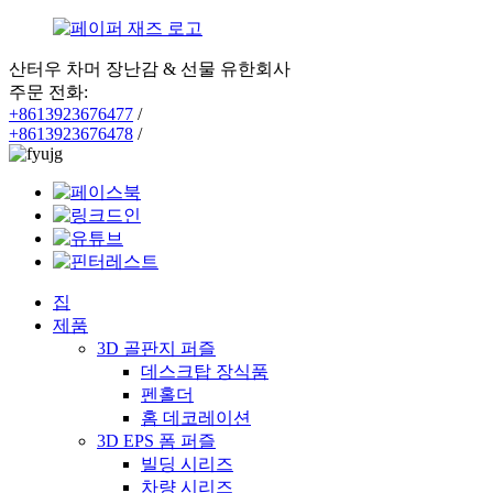
산터우 차머 장난감 & 선물 유한회사
주문 전화:
+8613923676477
/
+8613923676478
/
집
제품
3D 골판지 퍼즐
데스크탑 장식품
펜홀더
홈 데코레이션
3D EPS 폼 퍼즐
빌딩 시리즈
차량 시리즈