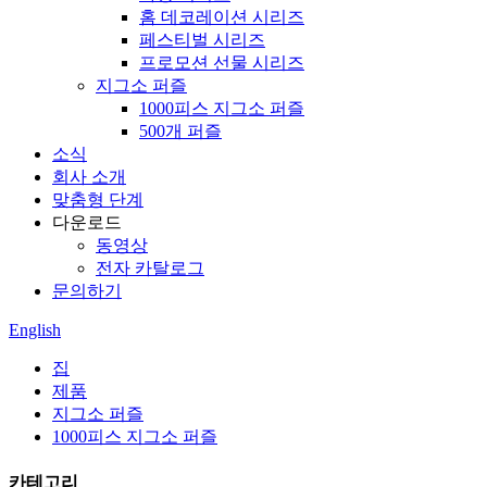
홈 데코레이션 시리즈
페스티벌 시리즈
프로모션 선물 시리즈
지그소 퍼즐
1000피스 지그소 퍼즐
500개 퍼즐
소식
회사 소개
맞춤형 단계
다운로드
동영상
전자 카탈로그
문의하기
English
집
제품
지그소 퍼즐
1000피스 지그소 퍼즐
카테고리