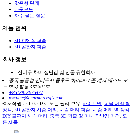
맞춤형 단계
다운로드
자주 묻는 질문
제품 범위
3D EPS 폼 퍼즐
3D 골판지 퍼즐
회사 정보
산터우 차머 장난감 및 선물 유한회사
중국 광둥성 산터우시 룽후구 하이테크 존 케지 웨스트 로
드 화샤 빌딩 3호 501호.
+8613923676477
rosaline@charmercrafts.com
© 저작권 - 2010-2023 : 모든 권리 보유.
사이트맵
,
동물 머리 벽
장식
,
3D 골판지 사슴 머리
,
사슴 머리 퍼즐
,
사슴 머리 벽 장식
,
DIY 골판지 사슴 머리
,
중국 3D 퍼즐 및 미니 장난감 가격
,
모
든 제품