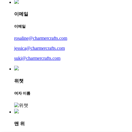
이메일
이메일
rosaline@charmercrafts.com
jessica@charmercrafts.com
suki@charmercrafts.com
위챗
여자 이름
맨 위