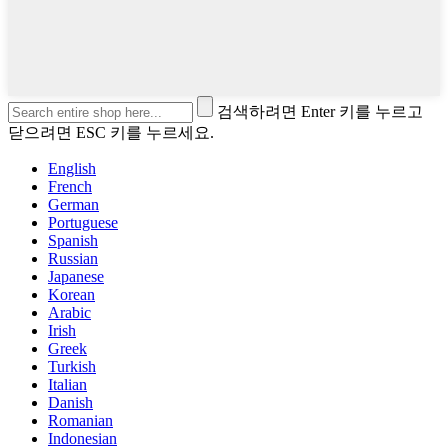
검색하려면 Enter 키를 누르고
닫으려면 ESC 키를 누르세요.
English
French
German
Portuguese
Spanish
Russian
Japanese
Korean
Arabic
Irish
Greek
Turkish
Italian
Danish
Romanian
Indonesian