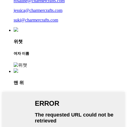
rosaline@charmercrafts.com
jessica@charmercrafts.com
suki@charmercrafts.com
위챗
여자 이름
맨 위