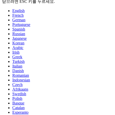
닫으려면 ESC 키를 누르세요.
English
French
German
Portuguese
Spanish
Russian
Japanese
Korean
Arabic
Irish
Greek
Turkish
Italian
Danish
Romanian
Indonesian
Czech
Afrikaans
Swedish
Polish
Basque
Catalan
Esperanto