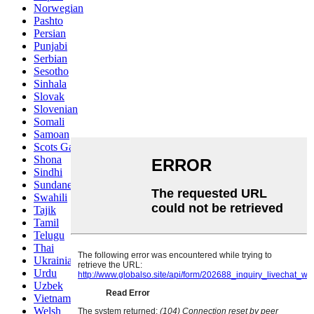
Norwegian
Pashto
Persian
Punjabi
Serbian
Sesotho
Sinhala
Slovak
Slovenian
Somali
Samoan
Scots Gaelic
Shona
Sindhi
Sundanese
Swahili
Tajik
Tamil
Telugu
Thai
Ukrainian
Urdu
Uzbek
Vietnamese
Welsh