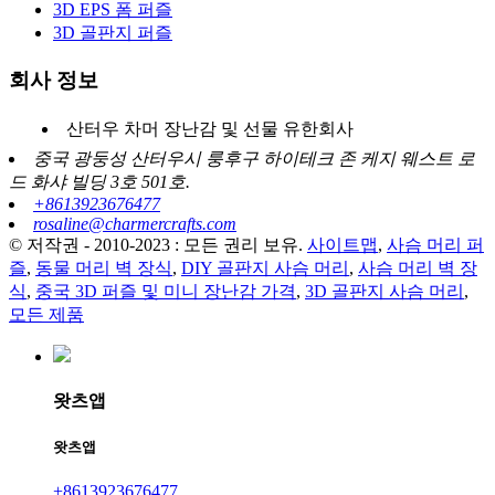
3D EPS 폼 퍼즐
3D 골판지 퍼즐
회사 정보
산터우 차머 장난감 및 선물 유한회사
중국 광둥성 산터우시 룽후구 하이테크 존 케지 웨스트 로
드 화샤 빌딩 3호 501호.
+8613923676477
rosaline@charmercrafts.com
© 저작권 - 2010-2023 : 모든 권리 보유.
사이트맵
,
사슴 머리 퍼
즐
,
동물 머리 벽 장식
,
DIY 골판지 사슴 머리
,
사슴 머리 벽 장
식
,
중국 3D 퍼즐 및 미니 장난감 가격
,
3D 골판지 사슴 머리
,
모든 제품
왓츠앱
왓츠앱
+8613923676477