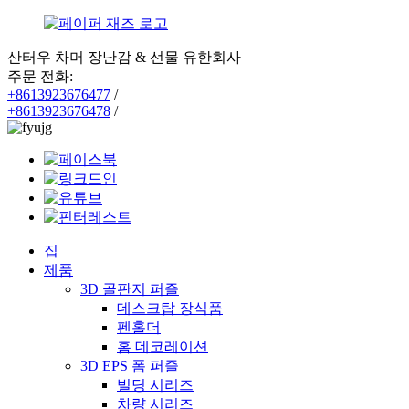
산터우 차머 장난감 & 선물 유한회사
주문 전화:
+8613923676477
/
+8613923676478
/
집
제품
3D 골판지 퍼즐
데스크탑 장식품
펜홀더
홈 데코레이션
3D EPS 폼 퍼즐
빌딩 시리즈
차량 시리즈