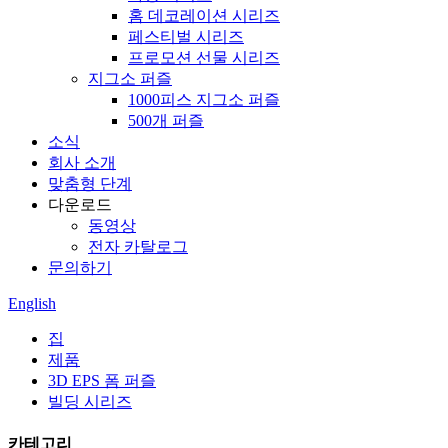
홈 데코레이션 시리즈
페스티벌 시리즈
프로모션 선물 시리즈
지그소 퍼즐
1000피스 지그소 퍼즐
500개 퍼즐
소식
회사 소개
맞춤형 단계
다운로드
동영상
전자 카탈로그
문의하기
English
집
제품
3D EPS 폼 퍼즐
빌딩 시리즈
카테고리