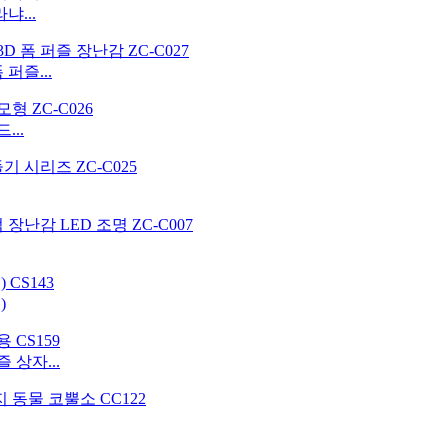
...
퍼즐...
...
)
 상자...