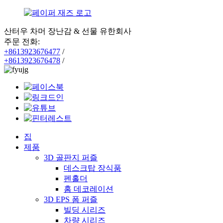
산터우 차머 장난감 & 선물 유한회사
주문 전화:
+8613923676477
/
+8613923676478
/
집
제품
3D 골판지 퍼즐
데스크탑 장식품
펜홀더
홈 데코레이션
3D EPS 폼 퍼즐
빌딩 시리즈
차량 시리즈