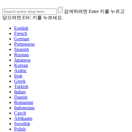
검색하려면 Enter 키를 누르고
닫으려면 ESC 키를 누르세요.
English
French
German
Portuguese
Spanish
Russian
Japanese
Korean
Arabic
Irish
Greek
Turkish
Italian
Danish
Romanian
Indonesian
Czech
Afrikaans
Swedish
Polish