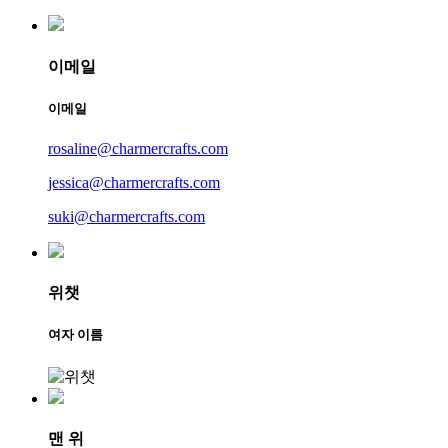
이메일
이메일
rosaline@charmercrafts.com
jessica@charmercrafts.com
suki@charmercrafts.com
위챗
여자 이름
맨 위