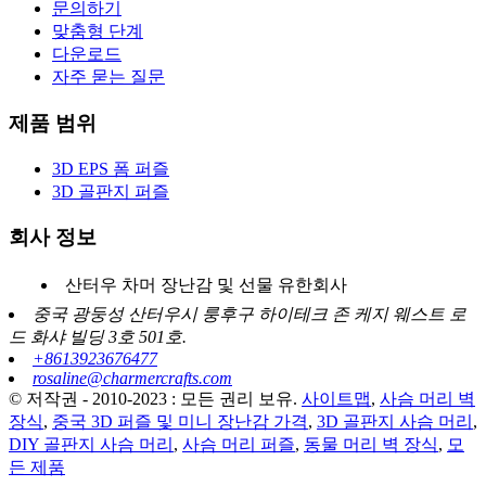
문의하기
맞춤형 단계
다운로드
자주 묻는 질문
제품 범위
3D EPS 폼 퍼즐
3D 골판지 퍼즐
회사 정보
산터우 차머 장난감 및 선물 유한회사
중국 광둥성 산터우시 룽후구 하이테크 존 케지 웨스트 로
드 화샤 빌딩 3호 501호.
+8613923676477
rosaline@charmercrafts.com
© 저작권 - 2010-2023 : 모든 권리 보유.
사이트맵
,
사슴 머리 벽
장식
,
중국 3D 퍼즐 및 미니 장난감 가격
,
3D 골판지 사슴 머리
,
DIY 골판지 사슴 머리
,
사슴 머리 퍼즐
,
동물 머리 벽 장식
,
모
든 제품