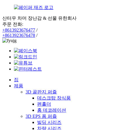
산터우 차머 장난감 & 선물 유한회사
주문 전화:
+8613923676477
/
+8613923676478
/
집
제품
3D 골판지 퍼즐
데스크탑 장식품
펜홀더
홈 데코레이션
3D EPS 폼 퍼즐
빌딩 시리즈
차량 시리즈