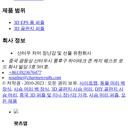
제품 범위
3D EPS 폼 퍼즐
3D 골판지 퍼즐
회사 정보
산터우 차머 장난감 및 선물 유한회사
중국 광둥성 산터우시 룽후구 하이테크 존 케지 웨스트 로
드 화샤 빌딩 3호 501호.
+8613923676477
rosaline@charmercrafts.com
© 저작권 - 2010-2023 : 모든 권리 보유.
사이트맵
,
동물 머리 벽
장식
,
사슴 머리 벽 장식
,
3D 골판지 사슴 머리
,
DIY 골판지 사
슴 머리
,
중국 3D 퍼즐 및 미니 장난감 가격
,
사슴 머리 퍼즐
,
모
든 제품
왓츠앱