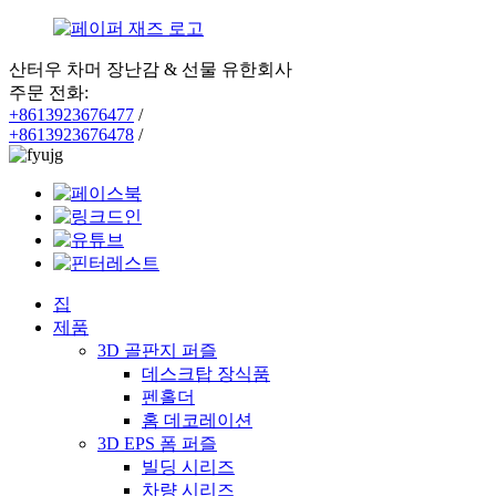
산터우 차머 장난감 & 선물 유한회사
주문 전화:
+8613923676477
/
+8613923676478
/
집
제품
3D 골판지 퍼즐
데스크탑 장식품
펜홀더
홈 데코레이션
3D EPS 폼 퍼즐
빌딩 시리즈
차량 시리즈