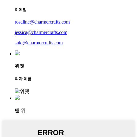
이메일
rosaline@charmercrafts.com
jessica@charmercrafts.com
suki@charmercrafts.com
위챗
여자 이름
맨 위