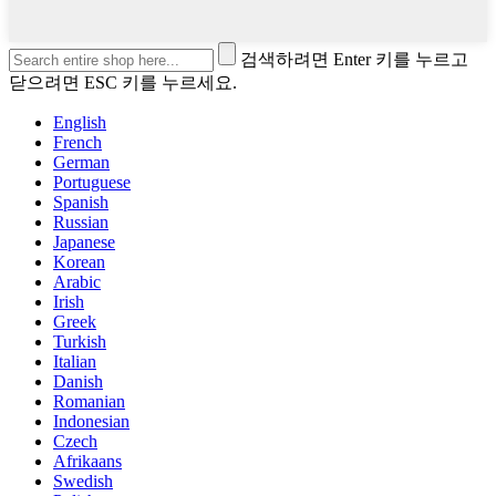
검색하려면 Enter 키를 누르고
닫으려면 ESC 키를 누르세요.
English
French
German
Portuguese
Spanish
Russian
Japanese
Korean
Arabic
Irish
Greek
Turkish
Italian
Danish
Romanian
Indonesian
Czech
Afrikaans
Swedish