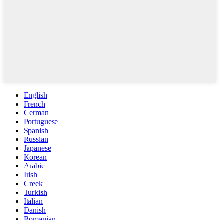
English
French
German
Portuguese
Spanish
Russian
Japanese
Korean
Arabic
Irish
Greek
Turkish
Italian
Danish
Romanian